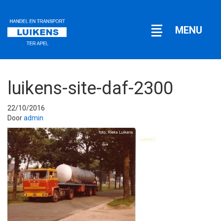
Open
MENU
navigatie
luikens-site-daf-2300
22/10/2016
Door
admin