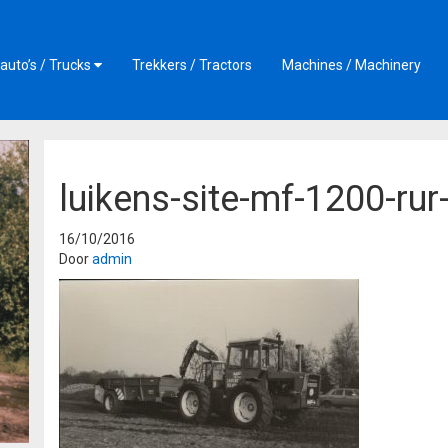
auto’s / Trucks
Trekkers / Tractors
Machines / Machinery
luikens-site-mf-1200-rur
16/10/2016
Door
admin