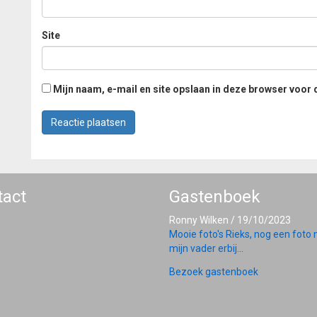
Site
Mijn naam, e-mail en site opslaan in deze browser voor 
tact
Gastenboek
Ronny Wilken
/
19/10/2023
Mooie foto's Rieks, nog een foto
mijn vader erbij...
Bezoek gastenboek