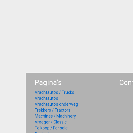
Pagina’s
Con
Vrachtauto’s / Trucks
Vrachtauto’s
Vrachtauto’s onderweg
Trekkers / Tractors
Machines / Machinery
Vroeger / Classic
Te koop / For sale