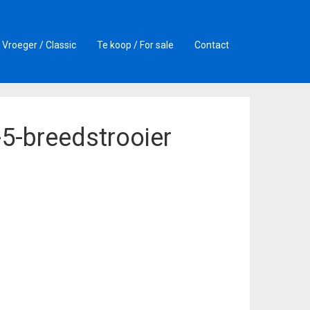
Vroeger / Classic
Te koop / For sale
Contact
-5-breedstrooier