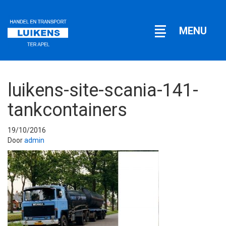
Open
MENU
navigatie
luikens-site-scania-141-
tankcontainers
19/10/2016
Door
admin