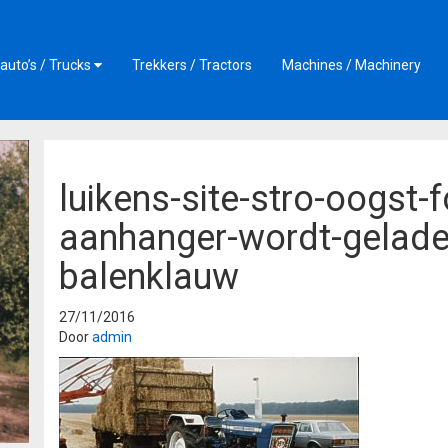
auto’s / Trucks
Trekkers / Tractors
Machines / Machinery
luikens-site-stro-oogst-
aanhanger-wordt-gelade
balenklauw
27/11/2016
Door
admin