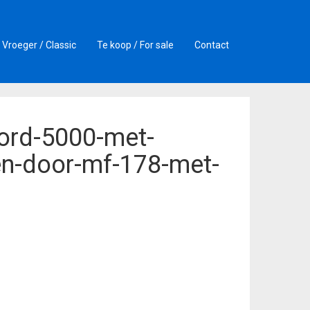
Vroeger / Classic
Te koop / For sale
Contact
ford-5000-met-
n-door-mf-178-met-