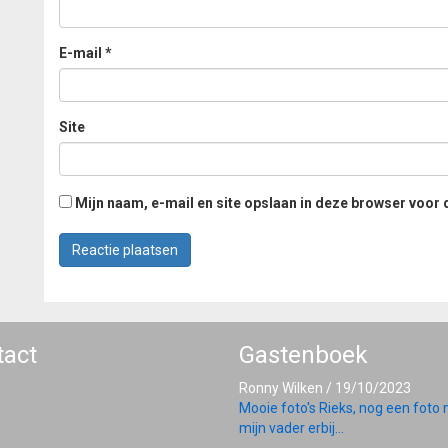
E-mail
*
Site
Mijn naam, e-mail en site opslaan in deze browser voor 
tact
Gastenboek
Ronny Wilken
/
19/10/2023
Mooie foto's Rieks, nog een foto
mijn vader erbij...