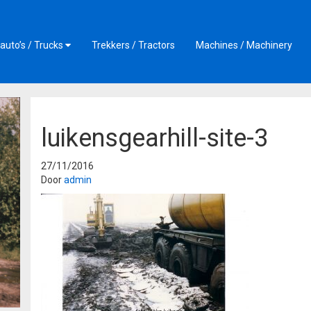
auto’s / Trucks
Trekkers / Tractors
Machines / Machinery
luikensgearhill-site-3
27/11/2016
Door
admin