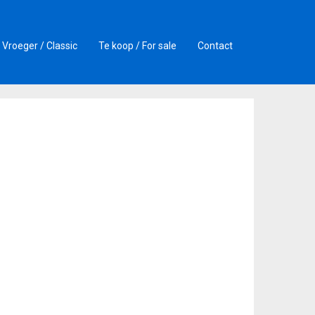
Vroeger / Classic
Te koop / For sale
Contact