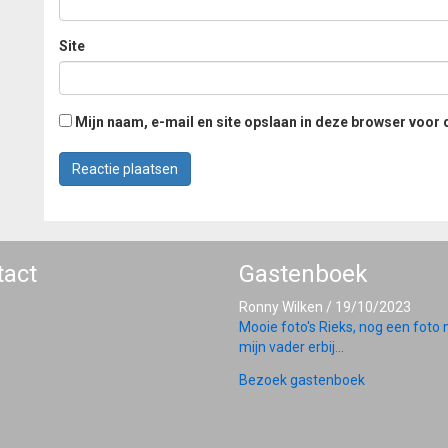
Site
Mijn naam, e-mail en site opslaan in deze browser voor 
tact
Gastenboek
Ronny Wilken
/
19/10/2023
Mooie foto's Rieks, nog een foto
mijn vader erbij...
Bezoek gastenboek