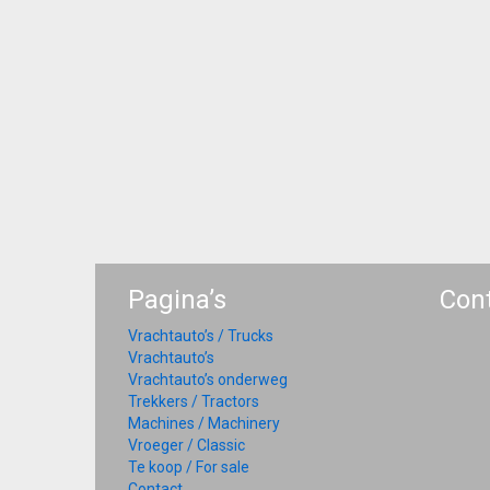
Pagina’s
Con
Vrachtauto’s / Trucks
Vrachtauto’s
Vrachtauto’s onderweg
Trekkers / Tractors
Machines / Machinery
Vroeger / Classic
Te koop / For sale
Contact