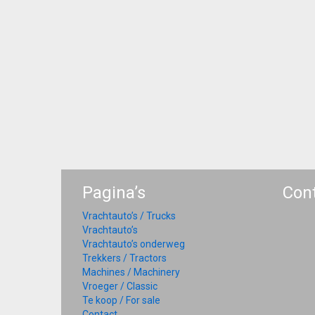
Pagina’s
Con
Vrachtauto’s / Trucks
Vrachtauto’s
Vrachtauto’s onderweg
Trekkers / Tractors
Machines / Machinery
Vroeger / Classic
Te koop / For sale
Contact