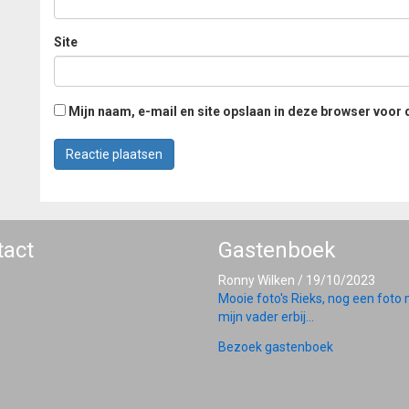
Site
Mijn naam, e-mail en site opslaan in deze browser voor 
tact
Gastenboek
Ronny Wilken
/
19/10/2023
Mooie foto's Rieks, nog een foto
mijn vader erbij...
Bezoek gastenboek