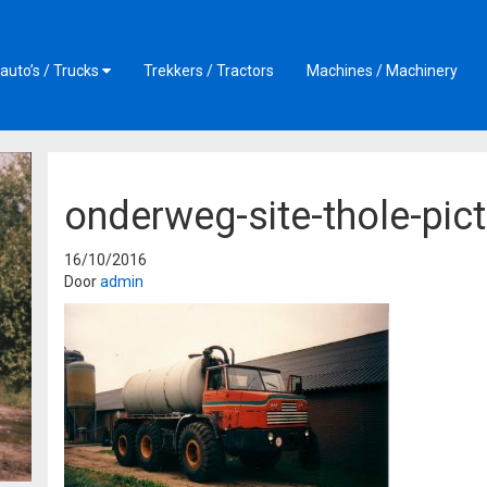
auto’s / Trucks
Trekkers / Tractors
Machines / Machinery
onderweg-site-thole-pic
16/10/2016
Door
admin