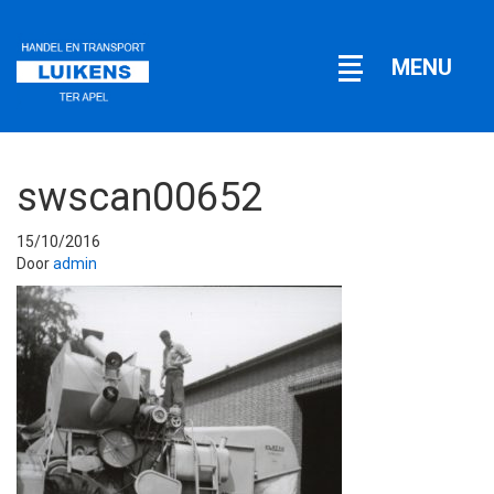
Open
MENU
navigatie
swscan00652
15/10/2016
Door
admin