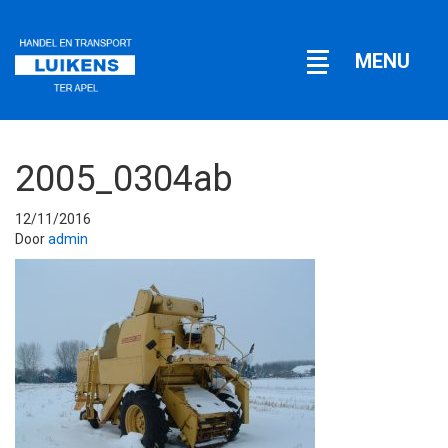
Open
MENU
navigatie
2005_0304ab
12/11/2016
Door
admin