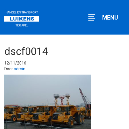
Open
MENU
navigatie
dscf0014
12/11/2016
Door
admin