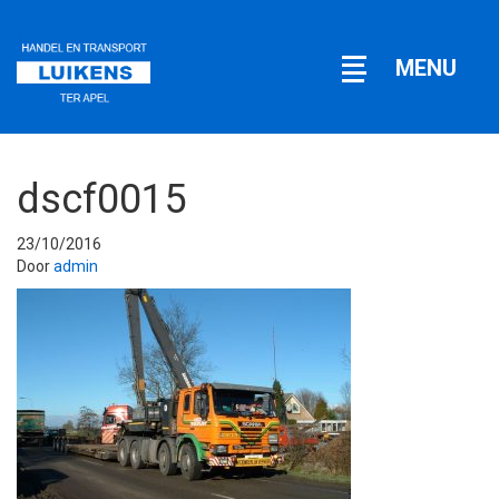
Open
MENU
navigatie
dscf0015
23/10/2016
Door
admin