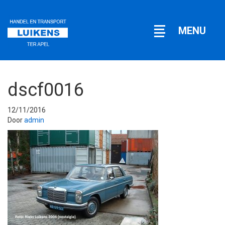
Open
MENU
navigatie
dscf0016
12/11/2016
Door
admin