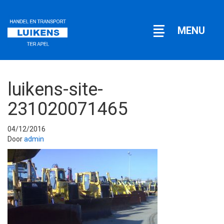
Open
MENU
navigatie
luikens-site-
231020071465
04/12/2016
Door
admin