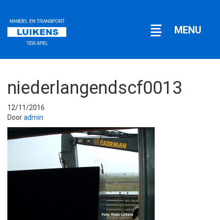
Open
MENU
navigatie
niederlangendscf0013
12/11/2016
Door
admin