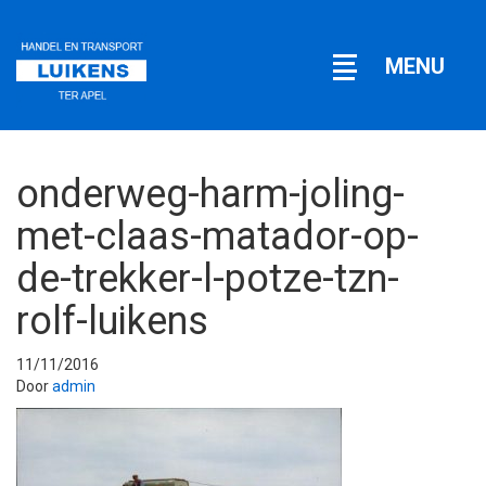
Open
MENU
navigatie
onderweg-harm-joling-
met-claas-matador-op-
de-trekker-l-potze-tzn-
rolf-luikens
11/11/2016
Door
admin