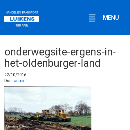
Open
MENU
navigatie
onderwegsite-ergens-in-
het-oldenburger-land
22/10/2016
Door
admin