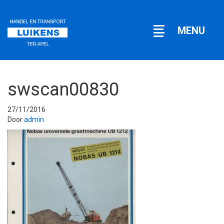
Open
MENU
navigatie
swscan00830
27/11/2016
Door
admin