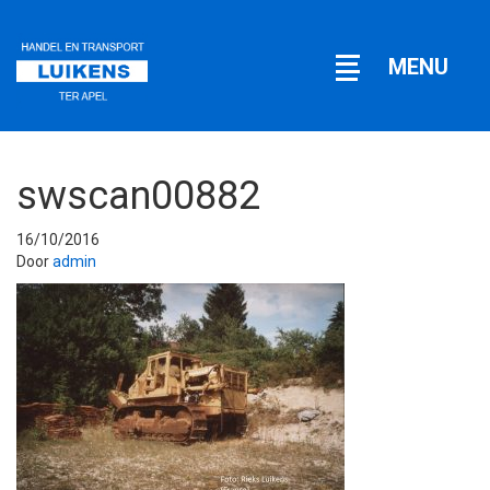
Open
MENU
navigatie
swscan00882
16/10/2016
Door
admin