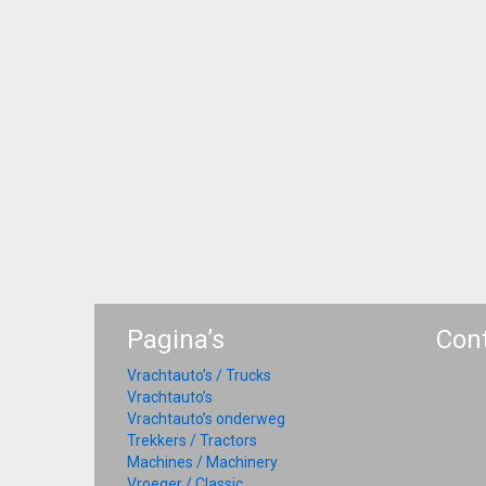
Pagina’s
Con
Vrachtauto’s / Trucks
Vrachtauto’s
Vrachtauto’s onderweg
Trekkers / Tractors
Machines / Machinery
Vroeger / Classic