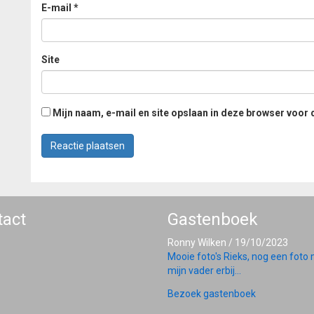
E-mail
*
Site
Mijn naam, e-mail en site opslaan in deze browser voor 
tact
Gastenboek
Ronny Wilken
/
19/10/2023
Mooie foto's Rieks, nog een foto
mijn vader erbij...
Bezoek gastenboek