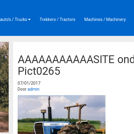
auto’s / Trucks
Trekkers / Tractors
Machines / Machinery
AAAAAAAAAAASITE ond
Pict0265
07/01/2017
Door
admin