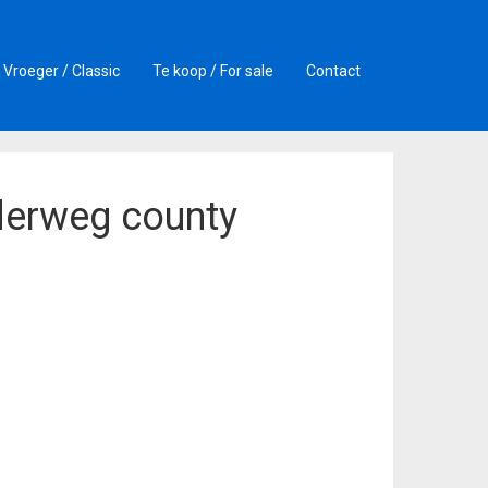
Vroeger / Classic
Te koop / For sale
Contact
erweg county