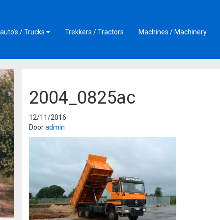
auto’s / Trucks
Trekkers / Tractors
Machines / Machinery
2004_0825ac
12/11/2016
Door
admin