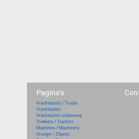
Pagina’s
Con
Vrachtauto’s / Trucks
Vrachtauto’s
Vrachtauto’s onderweg
Trekkers / Tractors
Machines / Machinery
Vroeger / Classic