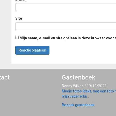
Site
Mijn naam, e-mail en site opslaan in deze browser voor 
tact
Gastenboek
Ronny Wilken
/
19/10/2023
Mooie foto's Rieks, nog een foto
mijn vader erbij...
Bezoek gastenboek