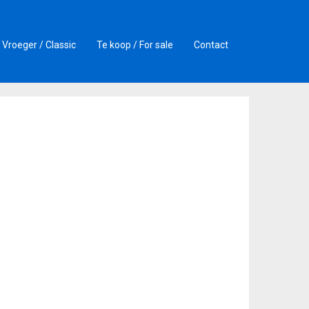
Vroeger / Classic
Te koop / For sale
Contact