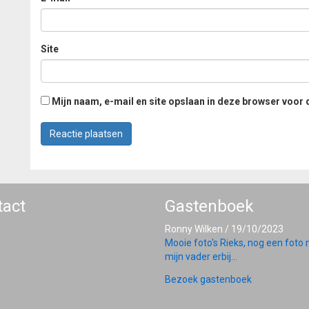
Site
Mijn naam, e-mail en site opslaan in deze browser voor 
tact
Gastenboek
Ronny Wilken
/
19/10/2023
Mooie foto's Rieks, nog een foto
mijn vader erbij...
Bezoek gastenboek