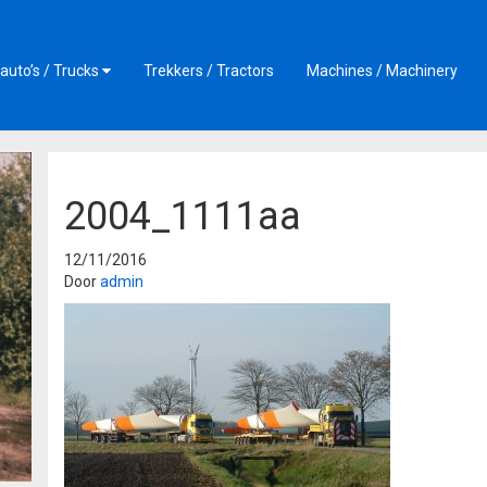
auto’s / Trucks
Trekkers / Tractors
Machines / Machinery
2004_1111aa
12/11/2016
Door
admin