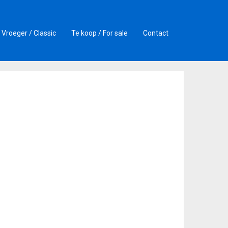
Vroeger / Classic
Te koop / For sale
Contact