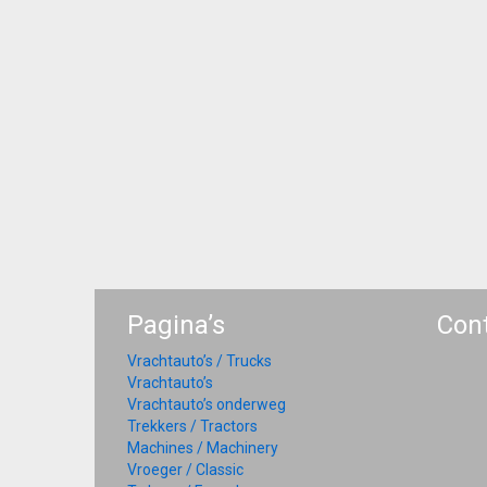
Pagina’s
Con
Vrachtauto’s / Trucks
Vrachtauto’s
Vrachtauto’s onderweg
Trekkers / Tractors
Machines / Machinery
Vroeger / Classic