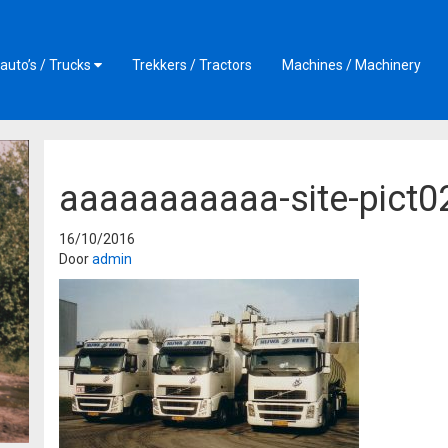
auto’s / Trucks
Trekkers / Tractors
Machines / Machinery
aaaaaaaaaaa-site-pict0
16/10/2016
Door
admin