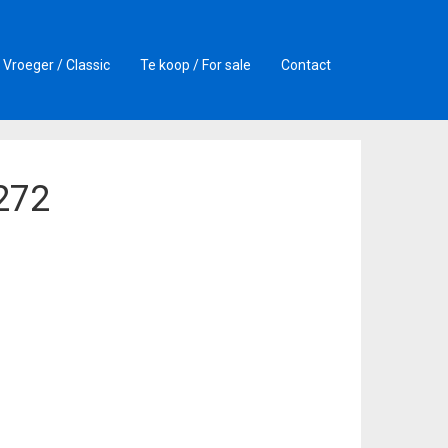
Vroeger / Classic
Te koop / For sale
Contact
272