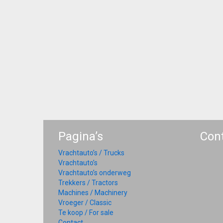
Pagina’s
Con
Vrachtauto’s / Trucks
Vrachtauto’s
Vrachtauto’s onderweg
Trekkers / Tractors
Machines / Machinery
Vroeger / Classic
Te koop / For sale
Contact