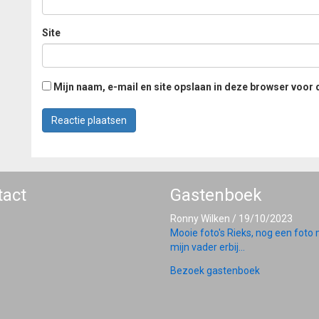
Site
Mijn naam, e-mail en site opslaan in deze browser voor 
tact
Gastenboek
Ronny Wilken
/
19/10/2023
Mooie foto's Rieks, nog een foto
mijn vader erbij...
Bezoek gastenboek