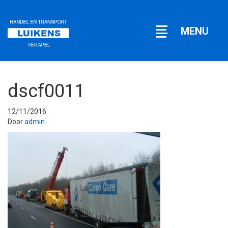
Open
MENU
navigatie
dscf0011
12/11/2016
Door
admin