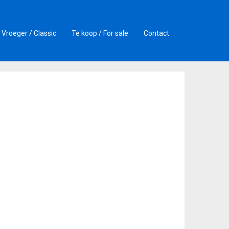
Vroeger / Classic
Te koop / For sale
Contact