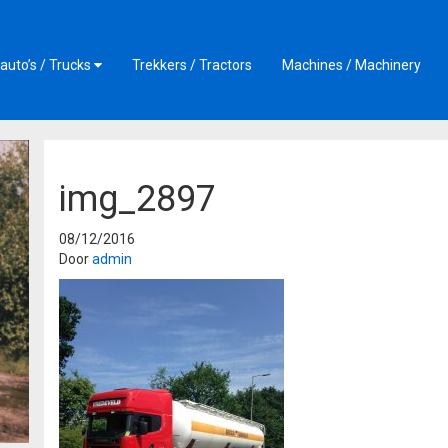
auto’s / Trucks
Trekkers / Tractors
Machines / Machinery
img_2897
08/12/2016
Door
admin