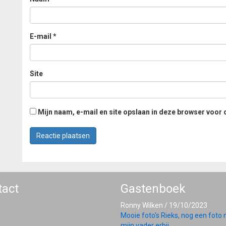
E-mail
*
Site
Mijn naam, e-mail en site opslaan in deze browser voor 
tact
Gastenboek
Ronny Wilken
/
19/10/2023
Mooie foto's Rieks, nog een foto
mijn vader erbij...