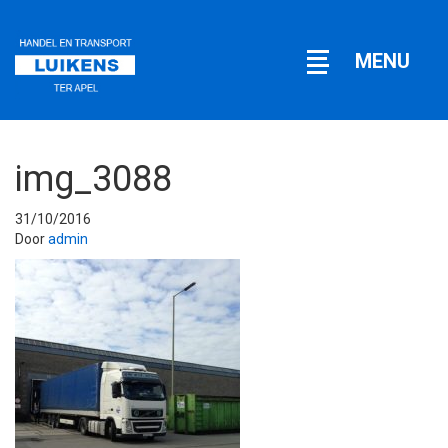
Open
MENU
navigatie
img_3088
31/10/2016
Door
admin