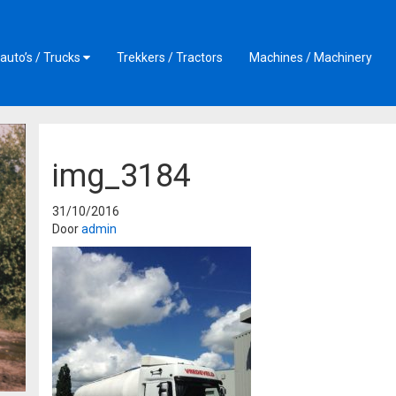
auto’s / Trucks
Trekkers / Tractors
Machines / Machinery
img_3184
31/10/2016
Door
admin