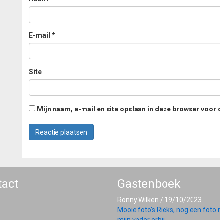
E-mail
*
Site
Mijn naam, e-mail en site opslaan in deze browser voor 
tact
Gastenboek
Ronny Wilken
/
19/10/2023
Mooie foto's Rieks, nog een foto
mijn vader erbij...