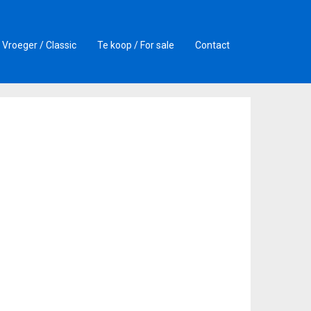
Vroeger / Classic
Te koop / For sale
Contact