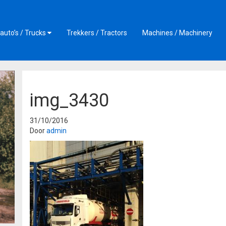
auto’s / Trucks
Trekkers / Tractors
Machines / Machinery
img_3430
31/10/2016
Door
admin