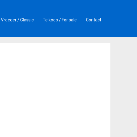
Vroeger / Classic
Te koop / For sale
Contact