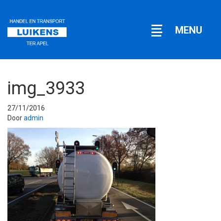
Open
MENU
navigatie
img_3933
27/11/2016
Door
admin