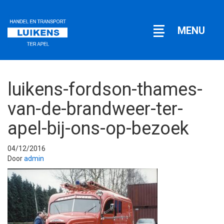
Open
MENU
navigatie
luikens-fordson-thames-
van-de-brandweer-ter-
apel-bij-ons-op-bezoek
04/12/2016
Door
admin