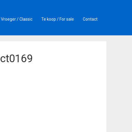
Vroeger / Classic
Te koop / For sale
Contact
ict0169