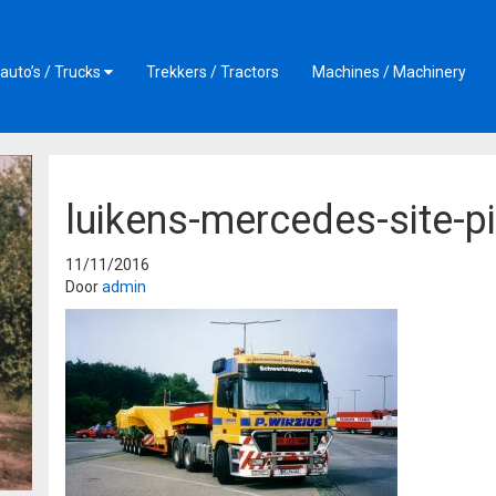
auto’s / Trucks
Trekkers / Tractors
Machines / Machinery
luikens-mercedes-site-p
11/11/2016
Door
admin