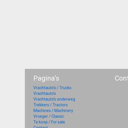
Pagina’s
Con
Vrachtauto’s / Trucks
Vrachtauto’s
Vrachtauto’s onderweg
Trekkers / Tractors
Machines / Machinery
Vroeger / Classic
Te koop / For sale
Contact