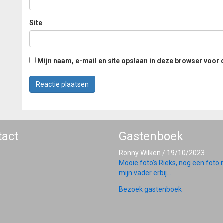
Site
Mijn naam, e-mail en site opslaan in deze browser voor 
tact
Gastenboek
Ronny Wilken
/
19/10/2023
Mooie foto's Rieks, nog een foto
mijn vader erbij...
Bezoek gastenboek