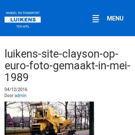
Open
MENU
navigatie
luikens-site-clayson-op-
euro-foto-gemaakt-in-mei-
1989
04/12/2016
Door
admin