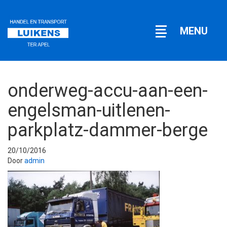
Open
MENU
navigatie
onderweg-accu-aan-een-
engelsman-uitlenen-
parkplatz-dammer-berge
20/10/2016
Door
admin