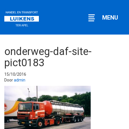
Open
MENU
navigatie
onderweg-daf-site-
pict0183
15/10/2016
Door
admin