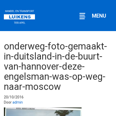
Open
MENU
navigatie
onderweg-foto-gemaakt-
in-duitsland-in-de-buurt-
van-hannover-deze-
engelsman-was-op-weg-
naar-moscow
20/10/2016
Door
admin