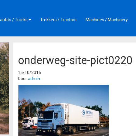
auto’s / Trucks
Trekkers / Tractors
Machines / Machinery
onderweg-site-pict0220
15/10/2016
Door
admin