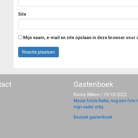
Site
Mijn naam, e-mail en site opslaan in deze browser voor 
tact
Gastenboek
Ronny Wilken
/
19/10/2023
Mooie foto's Rieks, nog een foto
mijn vader erbij...
Bezoek gastenboek