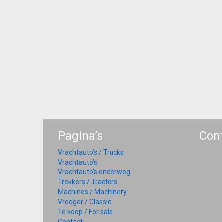
Pagina’s
Con
Vrachtauto’s / Trucks
Vrachtauto’s
Vrachtauto’s onderweg
Trekkers / Tractors
Machines / Machinery
Vroeger / Classic
Te koop / For sale
Contact