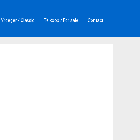
Vroeger / Classic
Te koop / For sale
Contact