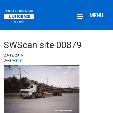
Open
MENU
navigatie
SWScan site 00879
23/12/2016
Door
admin