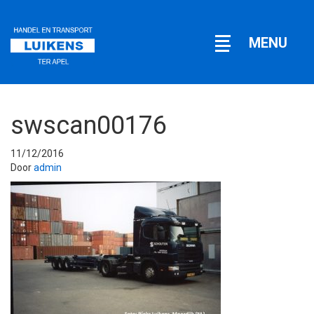
Open
MENU
navigatie
swscan00176
11/12/2016
Door
admin