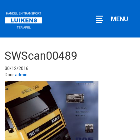
Open
MENU
navigatie
SWScan00489
30/12/2016
Door
admin