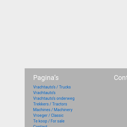
Pagina’s
Con
Vrachtauto’s / Trucks
Vrachtauto’s
Vrachtauto’s onderweg
Trekkers / Tractors
Machines / Machinery
Vroeger / Classic
Te koop / For sale
Contact