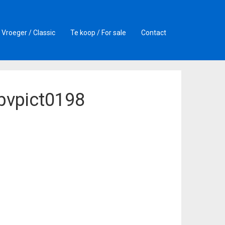
Vroeger / Classic
Te koop / For sale
Contact
-bvpict0198