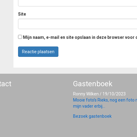
Site
Mijn naam, e-mail en site opslaan in deze browser voor 
tact
Gastenboek
Ronny Wilken
/
19/10/2023
Mooie foto's Rieks, nog een foto
mijn vader erbij...
Bezoek gastenboek