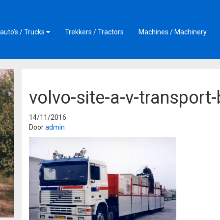
auto’s / Trucks
Trekkers / Tractors
Machines / Machinery
volvo-site-a-v-transport
14/11/2016
Door
admin