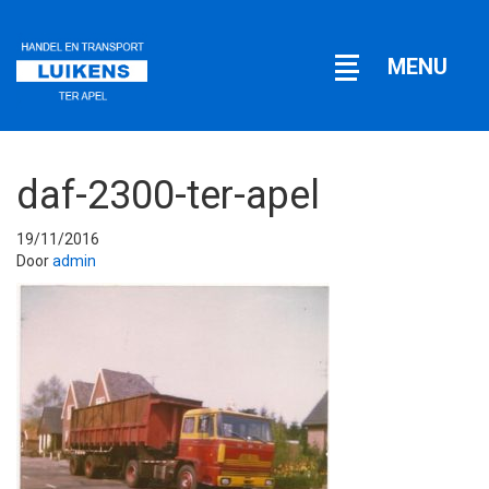
Open
MENU
navigatie
daf-2300-ter-apel
19/11/2016
Door
admin