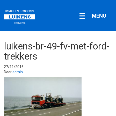
Open
MENU
navigatie
luikens-br-49-fv-met-ford-
trekkers
27/11/2016
Door
admin