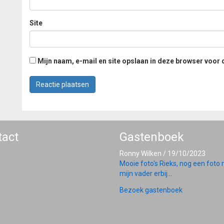
Site
Mijn naam, e-mail en site opslaan in deze browser voor 
tact
Gastenboek
Ronny Wilken
/
19/10/2023
Mooie foto's Rieks, nog een foto
mijn vader erbij...
Bezoek gastenboek