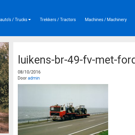
auto’s / Trucks
Trekkers / Tractors
Machines / Machinery
luikens-br-49-fv-met-for
08/10/2016
Door
admin