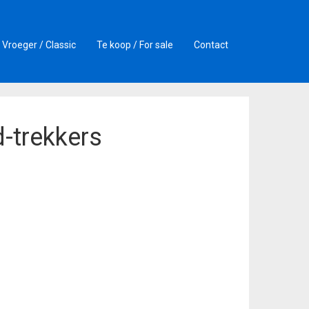
Vroeger / Classic
Te koop / For sale
Contact
d-trekkers