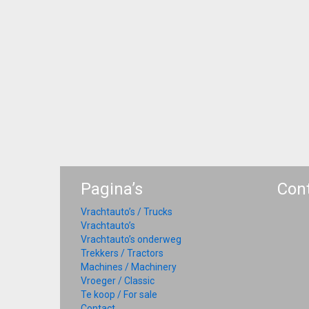
Pagina’s
Con
Vrachtauto’s / Trucks
Vrachtauto’s
Vrachtauto’s onderweg
Trekkers / Tractors
Machines / Machinery
Vroeger / Classic
Te koop / For sale
Contact