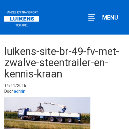
Open
MENU
navigatie
luikens-site-br-49-fv-met-
zwalve-steentrailer-en-
kennis-kraan
14/11/2016
Door
admin