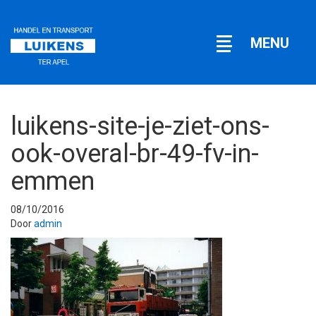
Open
MENU
navigatie
luikens-site-je-ziet-ons-
ook-overal-br-49-fv-in-
emmen
08/10/2016
Door
admin