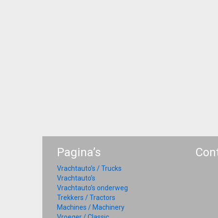
Pagina’s
Con
Vrachtauto’s / Trucks
Vrachtauto’s
Vrachtauto’s onderweg
Trekkers / Tractors
Machines / Machinery
Vroeger / Classic