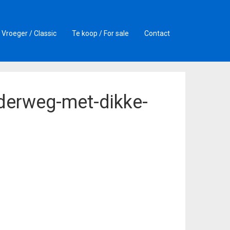
Vroeger / Classic
Te koop / For sale
Contact
nderweg-met-dikke-