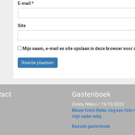
E-mail
*
Site
Mijn naam, e-mail en site opslaan in deze browser voor 
tact
Gastenboek
Ronny Wilken
/
19/10/2023
Mooie foto's Rieks, nog een foto
mijn vader erbij...
Bezoek gastenboek