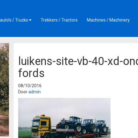
auto’s / Trucks
Trekkers / Tractors
Machines / Machinery
luikens-site-vb-40-xd-o
fords
08/10/2016
Door
admin