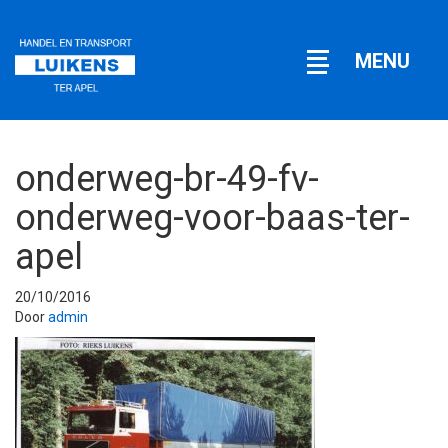
Open
MENU
navigatie
onderweg-br-49-fv-
onderweg-voor-baas-ter-
apel
20/10/2016
Door
admin