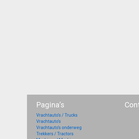
Pagina’s
Con
Vrachtauto’s / Trucks
Vrachtauto’s
Vrachtauto’s onderweg
Trekkers / Tractors