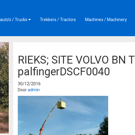
auto’s / Trucks
Trekkers / Tractors
Machines / Machinery
RIEKS; SITE VOLVO BN 
palfingerDSCF0040
30/12/2016
Door
admin