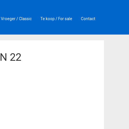
Vroeger / Classic
Te koop / For sale
Contact
TN 22