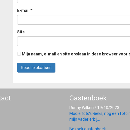
E-mail
*
Site
Mijn naam, e-mail en site opslaan in deze browser voor 
tact
Gastenboek
Ronny Wilken
/
19/10/2023
Mooie foto's Rieks, nog een foto
mijn vader erbij...
Bezoek gastenboek