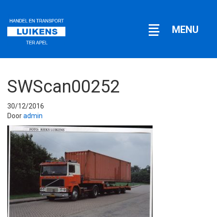
Open
MENU
navigatie
SWScan00252
30/12/2016
Door
admin