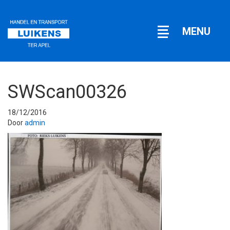
Open
MENU
navigatie
SWScan00326
18/12/2016
Door
admin