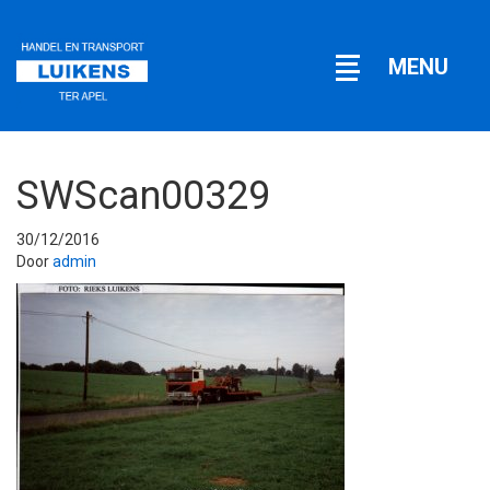
Open
MENU
navigatie
SWScan00329
30/12/2016
Door
admin